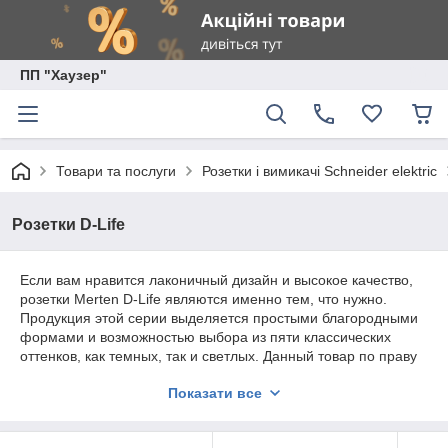
ПП "Хаузер"
Товари та послуги
Розетки і вимикачі Schneider elektric
Розетки D-Life
Если вам нравится лаконичный дизайн и высокое качество,
розетки Merten D-Life являются именно тем, что нужно.
Продукция этой серии выделяется простыми благородными
формами и возможностью выбора из пяти классических
оттенков, как темных, так и светлых. Данный товар по праву
может считаться настоящей гордостью «Шнайдер Электри».
Показати все
Розетки Merten отлично подойдут, как для дома, так и для
современного офиса. Все товары, собранные в данном
разделе — оригинальные. Это значит, что вам не придется