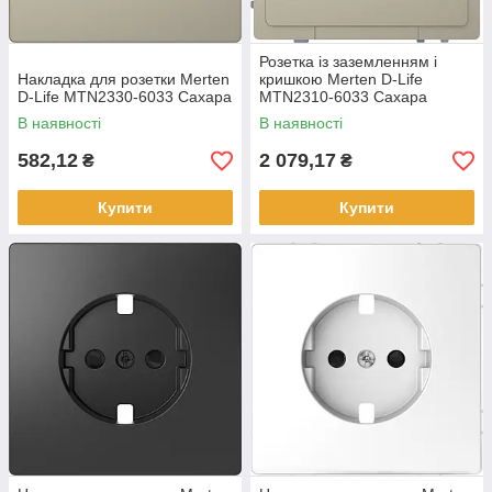
Розетка із заземленням і
Накладка для розетки Merten
кришкою Merten D-Life
D-Life MTN2330-6033 Сахара
MTN2310-6033 Сахара
В наявності
В наявності
582,12
2 079,17
₴
₴
Купити
Купити