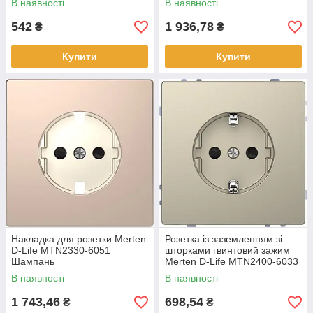
В наявності
В наявності
542
1 936,78
₴
₴
Купити
Купити
Накладка для розетки Merten
Розетка із заземленням зі
D-Life MTN2330-6051
шторками гвинтовий зажим
Шампань
Merten D-Life MTN2400-6033
Сахара
В наявності
В наявності
1 743,46
698,54
₴
₴