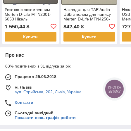
Розетка із заземленням
Накладка для TAE Audio
Накл
Merten D-Life MTN2301-
USB з полем для напису
USB 
6050 Нікель
Merten D-Life MTN4250-
Mert
6033 Сахара
6034
1 550,44
842,40
727
₴
₴
Купити
Купити
Про нас
83% позитивних з 31 відгука за рік
Працює з 25.06.2018
м. Львів
КНОПКА
ЗВ'ЯЗКУ
вул. Стрийська, 202, Львів, Україна
Контакти
Сьогодні вихідний
Показати весь графік роботи