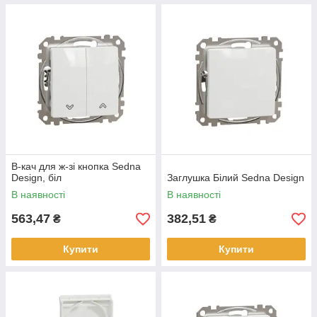
В-кач для ж-зі кнопка Sedna
Design, біл
Заглушка Білий Sedna Design
В наявності
В наявності
563,47
382,51
₴
₴
Купити
Купити