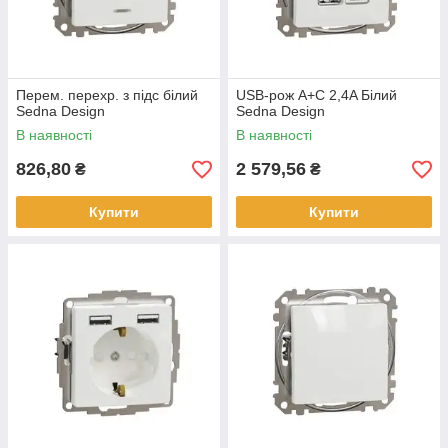
Перем. перехр. з підс білий
USB-рож A+C 2,4A Білий
Sedna Design
Sedna Design
В наявності
В наявності
826,80
2 579,56
₴
₴
Купити
Купити