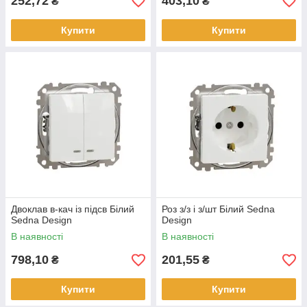
252,72
403,10
₴
₴
Купити
Купити
Двоклав в-кач із підсв Білий
Роз з/з і з/шт Білий Sedna
Sedna Design
Design
В наявності
В наявності
798,10
201,55
₴
₴
Купити
Купити