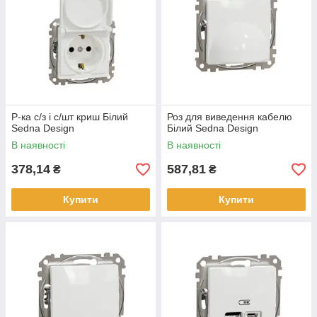
Р-ка с/з і с/шт криш Білий
Роз для виведення кабелю
Sedna Design
Білий Sedna Design
В наявності
В наявності
378,14
587,81
₴
₴
Купити
Купити