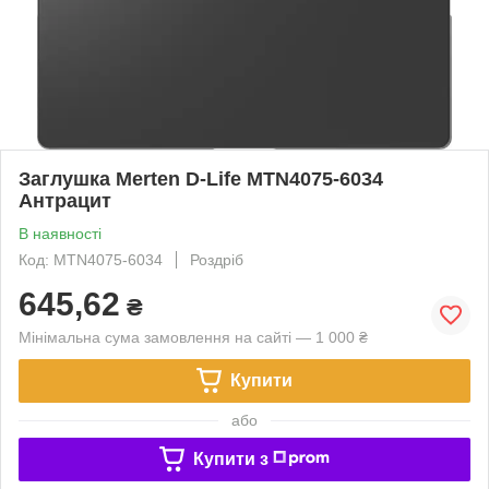
Заглушка Merten D-Life MTN4075-6034
Антрацит
В наявності
Код: MTN4075-6034
Роздріб
645,62
₴
Мінімальна сума замовлення на сайті — 1 000 ₴
Купити
або
Купити з