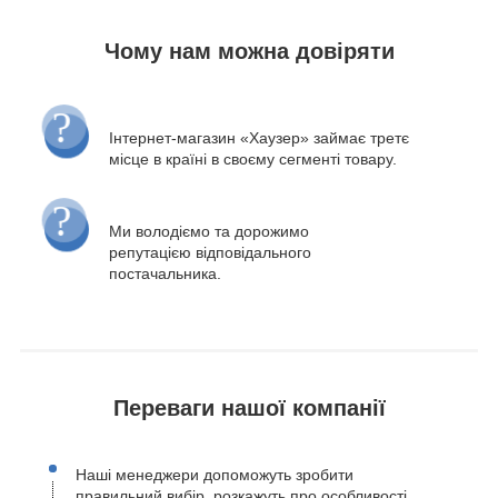
Чому нам можна довіряти
Інтернет-магазин «Хаузер» займає третє
місце в країні в своєму сегменті товару.
Ми володіємо та дорожимо
репутацією відповідального
постачальника.
Переваги нашої компанії
Наші менеджери допоможуть зробити
правильний вибір, розкажуть про особливості