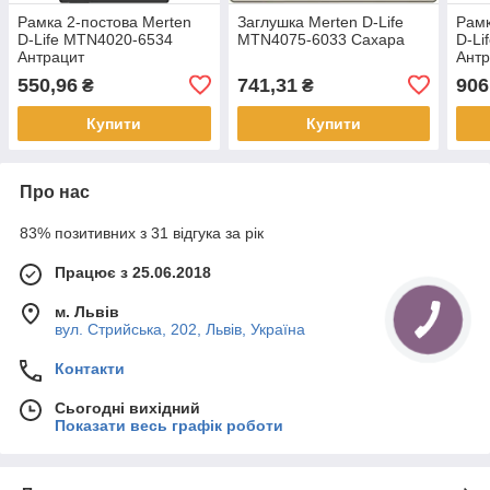
Рамка 2-постова Merten
Заглушка Merten D-Life
Рамк
D-Life MTN4020-6534
MTN4075-6033 Сахара
D-Li
Антрацит
Антр
550,96
741,31
906
₴
₴
Купити
Купити
Про нас
83% позитивних з 31 відгука за рік
Працює з 25.06.2018
м. Львів
вул. Стрийська, 202, Львів, Україна
Контакти
Сьогодні вихідний
Показати весь графік роботи