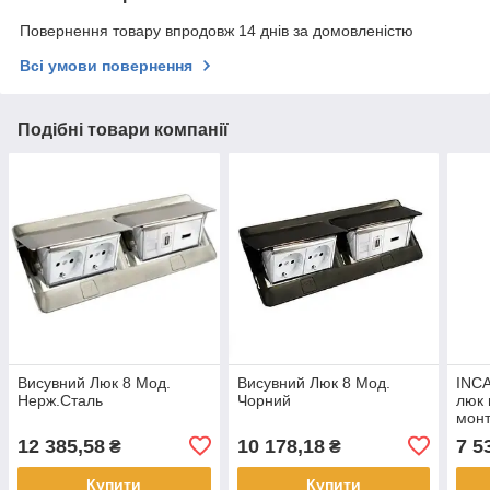
Повернення товару впродовж 14 днів за домовленістю
Всі умови повернення
Подібні товари компанії
Висувний Люк 8 Мод.
Висувний Люк 8 Мод.
INC
Нерж.Сталь
Чорний
люк 
монт
поро
12 385,58
10 178,18
7 5
₴
₴
Нерж
Legr
Купити
Купити