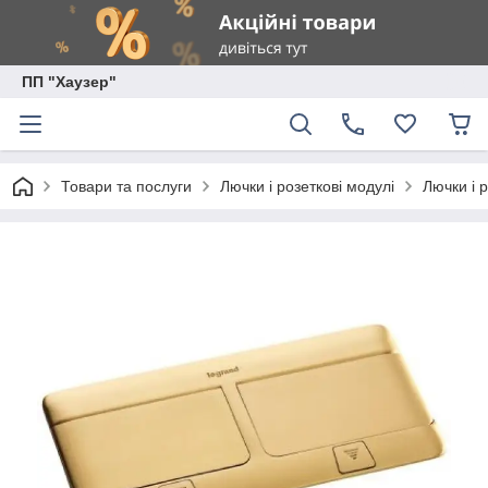
ПП "Хаузер"
Товари та послуги
Лючки і розеткові модулі
Лючки і 