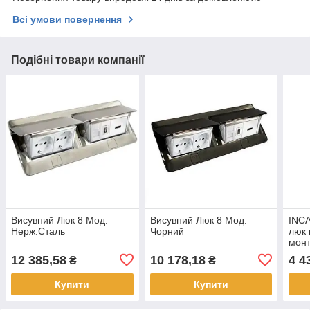
Всі умови повернення
Подібні товари компанії
Висувний Люк 8 Мод.
Висувний Люк 8 Мод.
INC
Нерж.Сталь
Чорний
люк 
монт
поро
12 385,58
10 178,18
4 4
₴
₴
Нерж
Legr
Купити
Купити