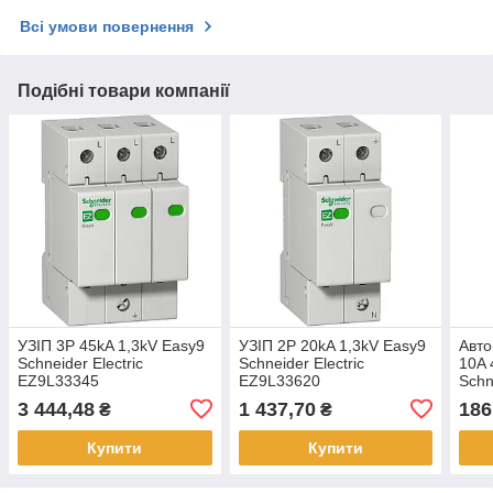
Всі умови повернення
Подібні товари компанії
УЗІП 3P 45kA 1,3kV Easy9
УЗІП 2P 20kA 1,3kV Easy9
Авто
Schneider Electric
Schneider Electric
10A 
EZ9L33345
EZ9L33620
Schn
EZ9
3 444,48
1 437,70
186
₴
₴
Купити
Купити