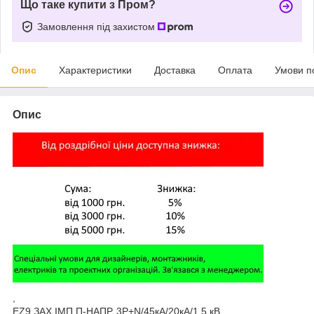
Що таке купити з Пром?
Замовлення під захистом
Опис
Характеристики
Доставка
Оплата
Умови п
Опис
,
EZ9 ЗАХ.ІМП.П-НАПР. 3Р+N/45кА/20кА/1,5 кВ