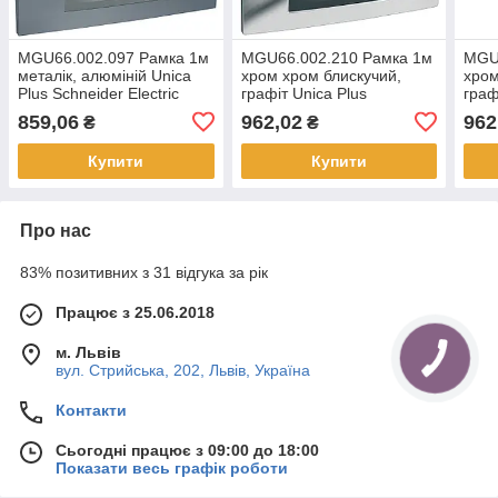
MGU66.002.097 Рамка 1м
MGU66.002.210 Рамка 1м
MGU
металік, алюміній Unica
хром хром блискучий,
хром
Plus Schneider Electric
графіт Unica Plus
граф
Schneider Electric
Schn
859,06
962,02
962
₴
₴
Купити
Купити
Про нас
83% позитивних з 31 відгука за рік
Працює з 25.06.2018
м. Львів
вул. Стрийська, 202, Львів, Україна
Контакти
Сьогодні працює з 09:00 до 18:00
Показати весь графік роботи