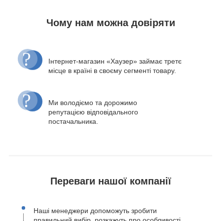
Чому нам можна довіряти
Інтернет-магазин «Хаузер» займає третє
місце в країні в своєму сегменті товару.
Ми володіємо та дорожимо
репутацією відповідального
постачальника.
Переваги нашої компанії
Наші менеджери допоможуть зробити
правильний вибір, розкажуть про особливості