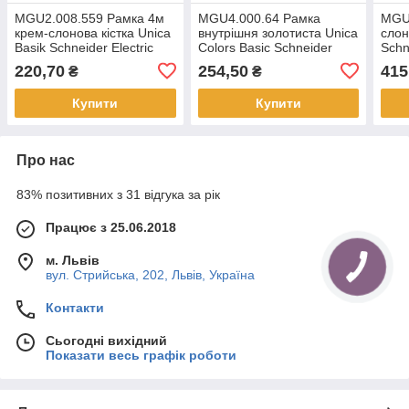
MGU2.008.559 Рамка 4м
MGU4.000.64 Рамка
MGU
крем-слонова кістка Unica
внутрішня золотиста Unica
слон
Basik Schneider Electric
Colors Basic Schneider
Schn
Electric
220,70
254,50
415
₴
₴
Купити
Купити
Про нас
83% позитивних з 31 відгука за рік
Працює з 25.06.2018
м. Львів
вул. Стрийська, 202, Львів, Україна
Контакти
Сьогодні вихідний
Показати весь графік роботи