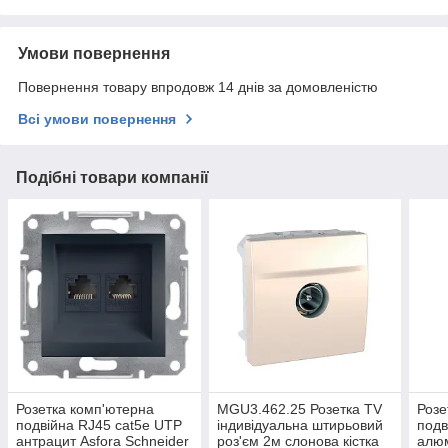
Умови повернення
Повернення товару впродовж 14 днів за домовленістю
Всі умови повернення
Подібні товари компанії
Розетка комп'ютерна
MGU3.462.25 Розетка TV
Розе
подвійна RJ45 cat5e UTP
індивідуальна штирьовий
подв
антрацит Asfora Schneider
роз'єм 2м слонова кістка
алюм