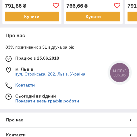
Electric EPH4400171
Unica Schneider Electric
Elec
791,86
766,66
791
₴
₴
Купити
Купити
Про нас
83% позитивних з 31 відгука за рік
Працює з 25.06.2018
м. Львів
КНОПКА
вул. Стрийська, 202, Львів, Україна
ЗВ'ЯЗКУ
Контакти
Сьогодні вихідний
Показати весь графік роботи
Про нас
Контакти