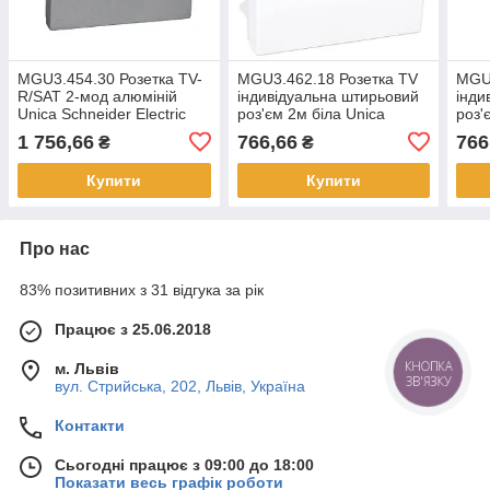
MGU3.454.30 Розетка TV-
MGU3.462.18 Розетка TV
MGU3
R/SAT 2-мод алюміній
індивідуальна штирьовий
інди
Unica Schneider Electric
роз'єм 2м біла Unica
роз'
Schneider Electric
Unic
1 756,66
766,66
766
₴
₴
Купити
Купити
Про нас
83% позитивних з 31 відгука за рік
Працює з 25.06.2018
КНОПКА
м. Львів
ЗВ'ЯЗКУ
вул. Стрийська, 202, Львів, Україна
Контакти
Сьогодні працює з 09:00 до 18:00
Показати весь графік роботи