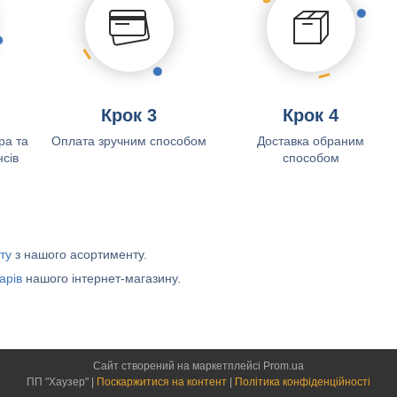
Крок 3
Крок 4
ра та
Оплата зручним способом
Доставка обраним
сів
способом
ту
з нашого асортименту.
арів
нашого інтернет-магазину.
Сайт створений на маркетплейсі
Prom.ua
ПП "Хаузер" |
Поскаржитися на контент
|
Політика конфіденційності