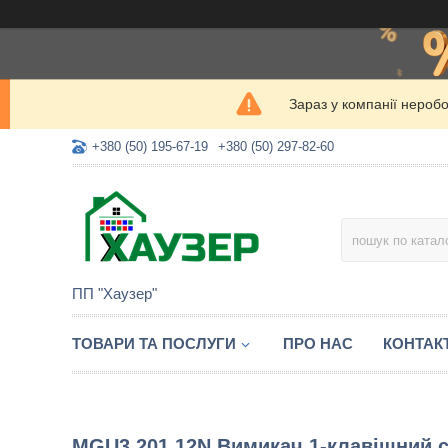
Зараз у компанії нероб
+380 (50) 195-67-19
+380 (50) 297-82-60
ПП "Хаузер"
ТОВАРИ ТА ПОСЛУГИ
ПРО НАС
КОНТАК
MGU3.201.12N Вимикач 1-клавішний сх