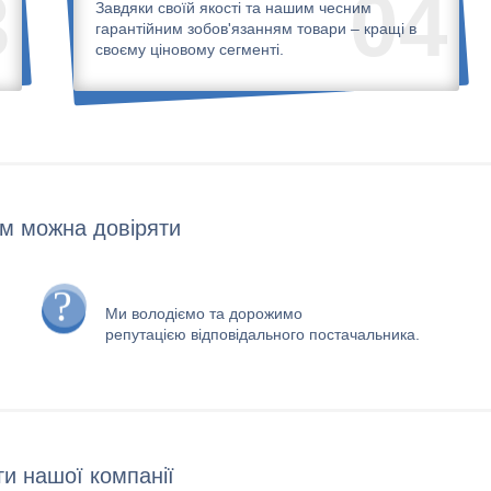
3
04
Завдяки своїй якості та нашим чесним
гарантійним зобов'язанням товари – кращі в
своєму ціновому сегменті.
м можна довіряти
Ми володіємо та дорожимо
репутацією відповідального постачальника.
и нашої компанії