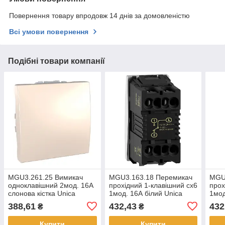
Повернення товару впродовж 14 днів за домовленістю
Всі умови повернення
Подібні товари компанії
MGU3.261.25 Вимикач
MGU3.163.18 Перемикач
MGU
одноклавішний 2мод. 16А
прохідний 1-клавішний сх6
прох
слонова кістка Unica
1мод. 16А білий Unica
1мод
Schneider Electric
Schneider Electric
Unic
388,61
432,43
432
₴
₴
Купити
Купити