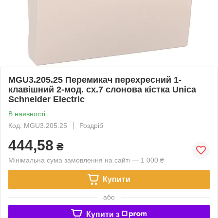
MGU3.205.25 Перемикач перехресний 1-
клавішний 2-мод. cх.7 слонова кістка Unica
Schneider Electric
В наявності
Код: MGU3.205.25
Роздріб
444,58
₴
Мінімальна сума замовлення на сайті — 1 000 ₴
Купити
або
Купити з