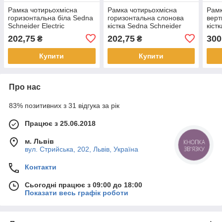
Рамка чотирьохмісна
Рамка чотирьохмісна
Рамк
горизонтальна біла Sedna
горизонтальна слонова
верт
Schneider Electric
кістка Sedna Schneider
кіст
SDN5800721
Electric SDN5800723
Elec
202,75
202,75
300
₴
₴
Купити
Купити
Про нас
83% позитивних з 31 відгука за рік
Працює з 25.06.2018
м. Львів
КНОПКА
ЗВ'ЯЗКУ
вул. Стрийська, 202, Львів, Україна
Контакти
Сьогодні працює з 09:00 до 18:00
Показати весь графік роботи