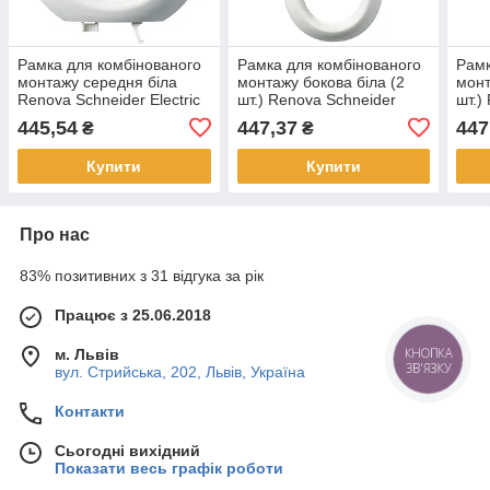
Рамка для комбінованого
Рамка для комбінованого
Рамк
монтажу середня біла
монтажу бокова біла (2
монт
Renova Schneider Electric
шт.) Renova Schneider
шт.)
WDE011403
Electric WDE011402
Elec
445,54
447,37
447
₴
₴
Купити
Купити
Про нас
83% позитивних з 31 відгука за рік
Працює з 25.06.2018
КНОПКА
м. Львів
ЗВ'ЯЗКУ
вул. Стрийська, 202, Львів, Україна
Контакти
Сьогодні вихідний
Показати весь графік роботи