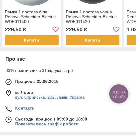
Рамка 1 постова біла
Рамка 1 постова чорна
Рамк
Renova Schneider Electric
Renova Schneider Electric
Reno
WDE011400
WDE011420
WDE
229,50
229,50
1 0
₴
₴
Купити
Купити
Про нас
83% позитивних з 31 відгука за рік
Працює з 25.06.2018
м. Львів
КНОПКА
ЗВ'ЯЗКУ
вул. Стрийська, 202, Львів, Україна
Контакти
Сьогодні працює з 09:00 до 18:00
Показати весь графік роботи