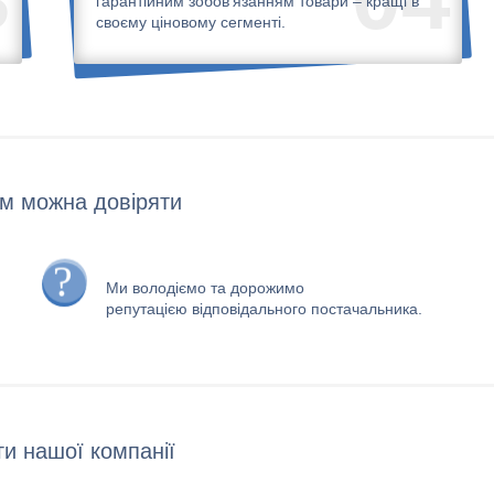
гарантійним зобов'язанням товари – кращі в
своєму ціновому сегменті.
м можна довіряти
Ми володіємо та дорожимо
репутацією відповідального постачальника.
и нашої компанії