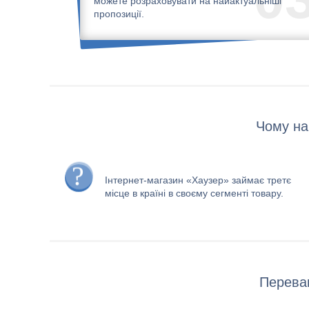
можете розраховувати на найактуальніші
пропозиції.
Чому на
Інтернет-магазин «Хаузер» займає третє
місце в країні в своєму сегменті товару.
Переваг