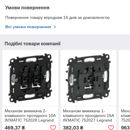
Умови повернення
Повернення товару впродовж 14 днів за домовленістю
Всі умови повернення
Подібні товари компанії
Механізм вимикача 2-
Механізм вимикача 1-
Меха
клавішного прохідного 10A
клавішного прохідного 16A
клав
IN'MATIC 752028 Legrand
IN'MATIC 752027 Legrand
7520
Valena
Valena
469,37
382,03
963
₴
₴