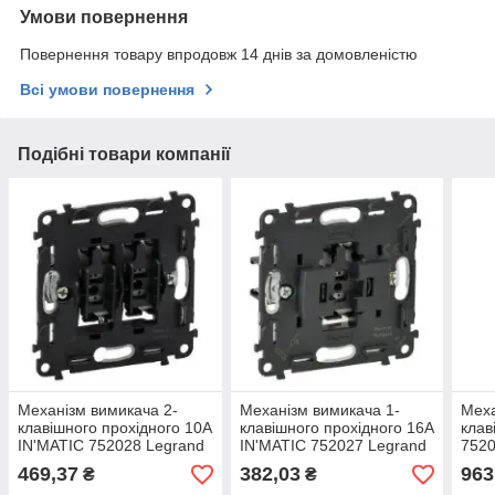
Умови повернення
Повернення товару впродовж 14 днів за домовленістю
Всі умови повернення
Подібні товари компанії
Механізм вимикача 2-
Механізм вимикача 1-
Меха
клавішного прохідного 10A
клавішного прохідного 16A
клав
IN'MATIC 752028 Legrand
IN'MATIC 752027 Legrand
7520
Valena
Valena
469,37
382,03
963
₴
₴