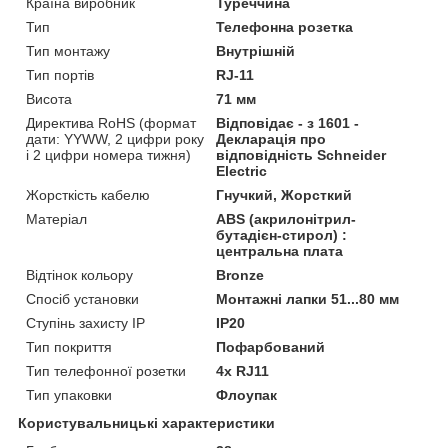
Країна виробник
Туреччина
Тип
Телефонна розетка
Тип монтажу
Внутрішній
Тип портів
RJ-11
Висота
71 мм
Директива RoHS (формат
Відповідає - з 1601 -
дати: YYWW, 2 цифри року
Декларація про
і 2 цифри номера тижня)
відповідність Schneider
Electric
Жорсткість кабелю
Гнучкий, Жорсткий
Матеріал
ABS (акрилонітрил-
бутадієн-стирол) :
центральна плата
Відтінок кольору
Bronze
Спосіб установки
Монтажні лапки 51...80 мм
Ступінь захисту IP
IP20
Тип покриття
Пофарбований
Тип телефонної розетки
4x RJ11
Тип упаковки
Флоупак
Користувальницькі характеристики