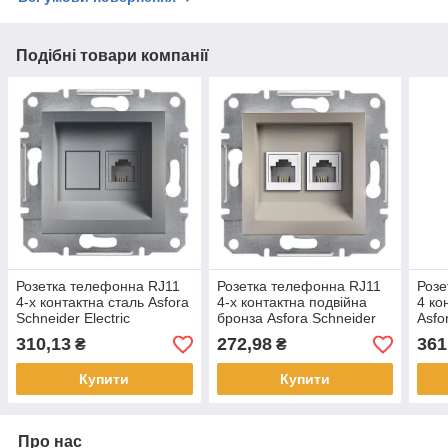
Подібні товари компанії
Розетка телефонна RJ11
Розетка телефонна RJ11
Розе
4-х контактна сталь Asfora
4-х контактна подвійна
4 ко
Schneider Electric
бронза Asfora Schneider
Asfo
EPH4100162
Electric EPH4200169
EPH
310,13
272,98
361
₴
₴
Купити
Купити
Про нас