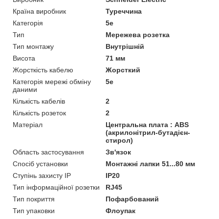
Країна виробник
Туреччина
Категорія
5e
Тип
Мережева розетка
Тип монтажу
Внутрішній
Висота
71 мм
Жорсткість кабелю
Жорсткий
Категорія мережі обміну
5e
даними
Кількість кабелів
2
Кількість розеток
2
Матеріал
Центральна плата : ABS
(акрилонітрил-бутадієн-
стирол)
Область застосування
Зв'язок
Спосіб установки
Монтажні лапки 51...80 мм
Ступінь захисту IP
IP20
Тип інформаційної розетки
RJ45
Тип покриття
Пофарбований
Тип упаковки
Флоупак