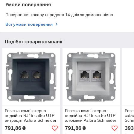
Умови повернення
Повернення товару впродовж 14 днів за домовленістю
Всі умови повернення
Подібні товари компанії
Розетка комп'ютерна
Розетка комп'ютерна
Розе
подвійна RJ45 cat5e UTP
подвійна RJ45 кат.5е UTP
cat5
антрацит Asfora Schneider
алюміній Asfora Schneider
Schn
Electric EPH4400171
Electric EPH4400161
EPH
791,86
791,86
393
₴
₴