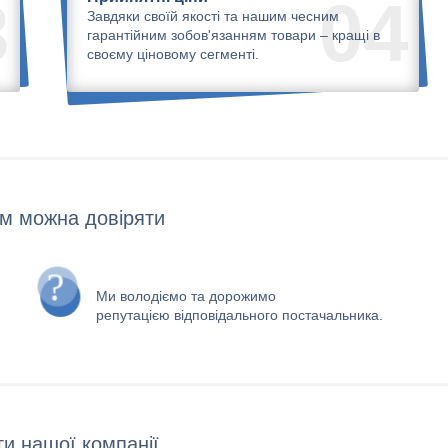
3
04
Завдяки своїй якості та нашим чесним
гарантійним зобов'язанням товари – кращі в
своєму ціновому сегменті.
м можна довіряти
Ми володіємо та дорожимо
репутацією відповідального постачальника.
и нашої компанії