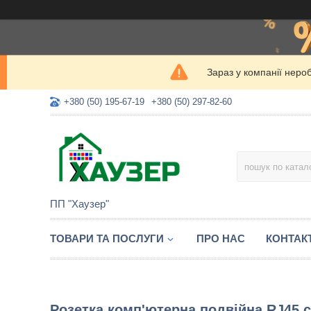
Зараз у компанії неро
+380 (50) 195-67-19
+380 (50) 297-82-60
ПП "Хаузер"
ТОВАРИ ТА ПОСЛУГИ
ПРО НАС
КОНТАК
Розетка комп'ютерна подвійна RJ45 ca