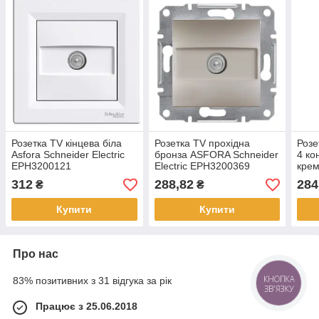
Розетка TV кінцева біла
Розетка TV прохідна
Розе
Asfora Schneider Electric
бронза ASFORA Schneider
4 ко
EPH3200121
Electric EPH3200369
крем
Elec
312
288,82
284
₴
₴
Купити
Купити
Про нас
83% позитивних з 31 відгука за рік
КНОПКА
ЗВ'ЯЗКУ
Працює з 25.06.2018