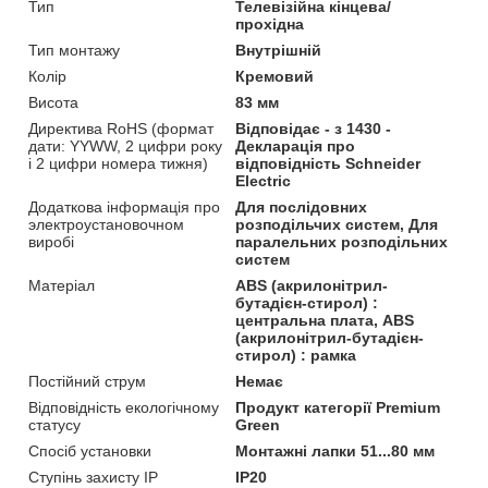
Тип
Телевізійна кінцева/
прохідна
Тип монтажу
Внутрішній
Колір
Кремовий
Висота
83 мм
Директива RoHS (формат
Відповідає - з 1430 -
дати: YYWW, 2 цифри року
Декларація про
і 2 цифри номера тижня)
відповідність Schneider
Electric
Додаткова інформація про
Для послідовних
электроустановочном
розподільчих систем, Для
виробі
паралельних розподільних
систем
Матеріал
ABS (акрилонітрил-
бутадієн-стирол) :
центральна плата, ABS
(акрилонітрил-бутадієн-
стирол) : рамка
Постійний струм
Немає
Відповідність екологічному
Продукт категорії Premium
статусу
Green
Спосіб установки
Монтажні лапки 51...80 мм
Ступінь захисту IP
IP20