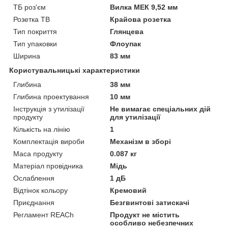
ТБ роз'єм
Вилка МЕК 9,52 мм
Розетка ТВ
Крайова розетка
Тип покриття
Глянцева
Тип упаковки
Флоупак
Ширина
83 мм
Користувальницькі характеристики
Глибина
38 мм
Глибина проектування
10 мм
Інструкція з утилізації
Не вимагає спеціальних дій
продукту
для утилізації
Кількість на лінію
1
Комплектація вироби
Механізм в зборі
Маса продукту
0.087 кг
Матеріал провідника
Мідь
Ослаблення
1 дБ
Відтінок кольору
Кремовий
Приєднання
Безгвинтові затискачі
Регламент REACh
Продукт не містить
особливо небезпечних