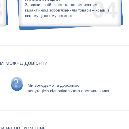
3
04
Завдяки своїй якості та нашим чесним
гарантійним зобов'язанням товари – кращі в
своєму ціновому сегменті.
м можна довіряти
Ми володіємо та дорожимо
репутацією відповідального постачальника.
и нашої компанії