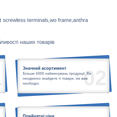
ht screwless terminals,wo frame,anthra
ливості наших товарів
Значний асортимент
1
02
Більше 6000 найменувань продукції. Ви
неодмінно знайдете ті товари, які вам
необхідні.
Прийнятні ціни