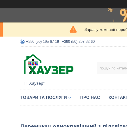
Зараз у компанії неро
+380 (50) 195-67-19
+380 (50) 297-82-60
ПП "Хаузер"
ТОВАРИ ТА ПОСЛУГИ
ПРО НАС
КОНТАК
Перемикач одноклавішний з підсвітк