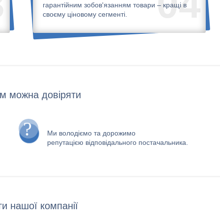
3
04
гарантійним зобов'язанням товари – кращі в
своєму ціновому сегменті.
м можна довіряти
Ми володіємо та дорожимо
репутацією відповідального постачальника.
и нашої компанії