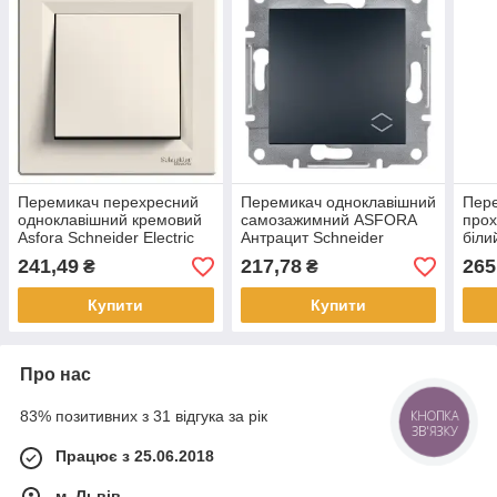
Перемикач перехресний
Перемикач одноклавішний
Пере
одноклавішний кремовий
самозажимний ASFORA
прох
Asfora Schneider Electric
Антрацит Schneider
біли
EPH0500123
Electric EPH0400171
Elec
241,49
217,78
265
₴
₴
Купити
Купити
Про нас
83% позитивних з 31 відгука за рік
КНОПКА
ЗВ'ЯЗКУ
Працює з 25.06.2018
м. Львів