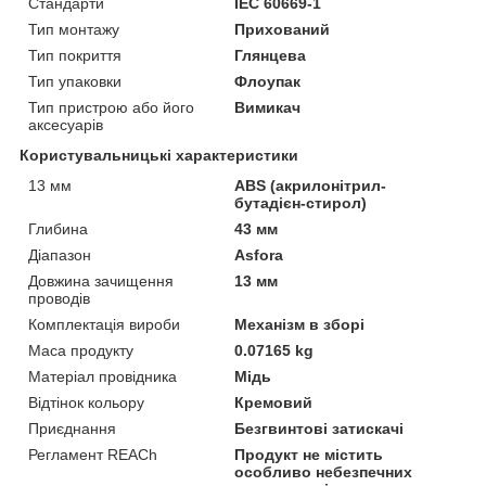
Стандарти
IEC 60669-1
Тип монтажу
Прихований
Тип покриття
Глянцева
Тип упаковки
Флоупак
Тип пристрою або його
Вимикач
аксесуарів
Користувальницькі характеристики
13 мм
ABS (акрилонітрил-
бутадієн-стирол)
Глибина
43 мм
Діапазон
Asfora
Довжина зачищення
13 мм
проводів
Комплектація вироби
Механізм в зборі
Маса продукту
0.07165 kg
Матеріал провідника
Мідь
Відтінок кольору
Кремовий
Приєднання
Безгвинтові затискачі
Регламент REACh
Продукт не містить
особливо небезпечних