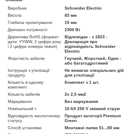
Виробник
Schneider Electric
Висота
83 мм
Глибина проектування
15 мм
Діапазон потужності
2300 Вт
Директива RoHS (формат
Відповідає - з 1823 -
дати: YYWW, 2 цифри року
Декларація про
і 2 цифри номера тижня)
відповідність Schneider
Electric
Жорсткість кабелю
Гнучкий, Жорсткий, Одно -
або багатодротяний
Інструкція з утилізації
Не вимагає спеціальних дій
продукту
для утилізації
Кількість в одному
Комплект з 1 шт.
комплекті
Кількість кабелів
2x 2,5 мм2
Маркування
Без маркування
Номінальний т.
10 AX 250 V змінний струм
Відповідність екологічному
Продукт категорії Premium
статусу
Green
Спосіб установки
Монтажні лапки 51...80 мм