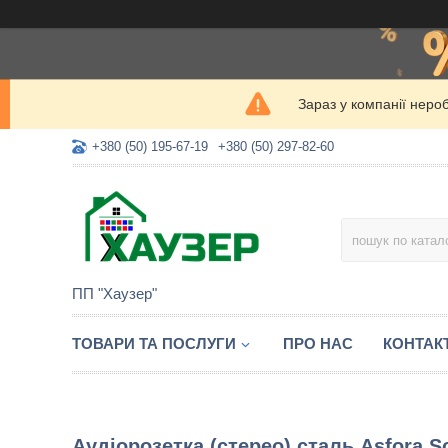
Зараз у компанії неро
+380 (50) 195-67-19
+380 (50) 297-82-60
ПП "Хаузер"
ТОВАРИ ТА ПОСЛУГИ
ПРО НАС
КОНТАК
Аудіорозетка (стерео) сталь Asfora S