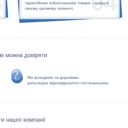
3
04
гарантійним зобов'язанням товари – кращі в
своєму ціновому сегменті.
м можна довіряти
Ми володіємо та дорожимо
репутацією відповідального постачальника.
и нашої компанії