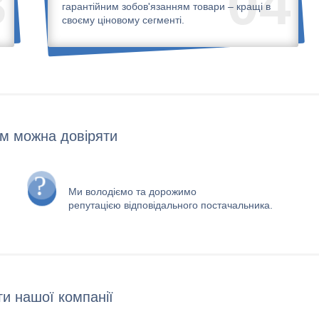
3
04
гарантійним зобов'язанням товари – кращі в
своєму ціновому сегменті.
м можна довіряти
Ми володіємо та дорожимо
репутацією відповідального постачальника.
и нашої компанії