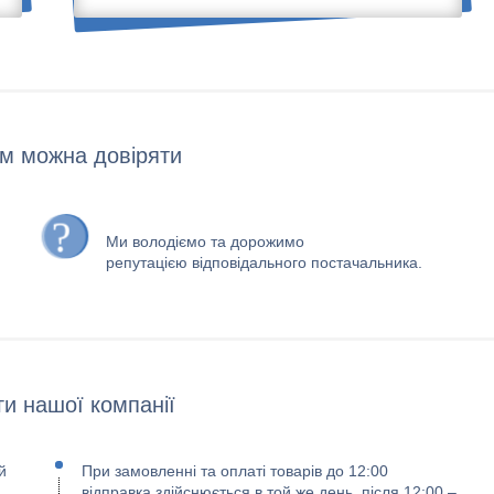
м можна довіряти
Ми володіємо та дорожимо
репутацією відповідального постачальника.
и нашої компанії
й
При замовленні та оплаті товарів до 12:00
відправка здійснюється в той же день, після 12:00 –