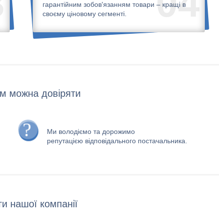
3
04
гарантійним зобов'язанням товари – кращі в
своєму ціновому сегменті.
м можна довіряти
Ми володіємо та дорожимо
репутацією відповідального постачальника.
и нашої компанії