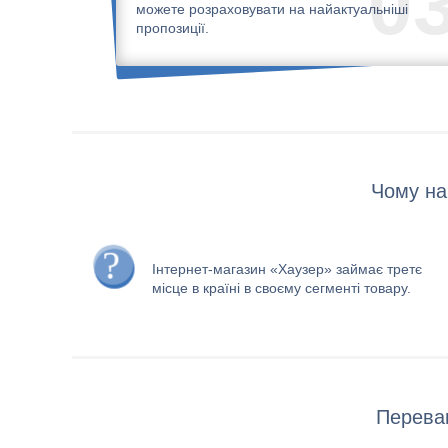
0
можете розраховувати на найактуальніші
пропозиції.
Чому на
Інтернет-магазин «Хаузер» займає третє
місце в країні в своєму сегменті товару.
Переваг