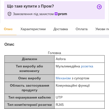
Що таке купити з Пром?
Замовлення під захистом
Опис
Характеристики
Доставка
Оплата
Умови п
Опис
Головна
Діапазон
Asfora
Тип виробу або
Мультимедійна
розетка
компоненту
Опис виробу
Механізм
з супортом
Область застосування
Комунікаційні функції
продукту
Тип екранування кабелю
UTP
Тип комп'ютерної розетки
RJ45