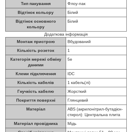
Тип пакування
Флоу-пак
Відтінок кольору
Білий
Відтінок основного
Білий
кольору
Додаткова інформація
Монтаж пристрою
Вбудований
Кількість розеток
1
Категорія мережі обміну
5e
даними
Клеми підключення
IDC
Кількість кабелів
1 кабель(лі)
Гнучкість кабелю
Жорсткий
Покриття поверхні
Глянцевий
Матеріал
ABS (акрилонітрил-бутадієн-
стирол): Центральна плита
Матеріал провідника
Мідь