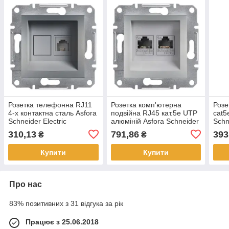
Розетка телефонна RJ11
Розетка комп'ютерна
Розе
4-х контактна сталь Asfora
подвійна RJ45 кат.5е UTP
cat5
Schneider Electric
алюміній Asfora Schneider
Schn
EPH4100162
Electric EPH4400161
EPH
310,13
791,86
393
₴
₴
Купити
Купити
Про нас
83% позитивних з 31 відгука за рік
Працює з 25.06.2018