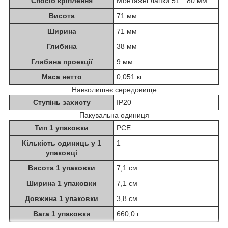
Спосіб кріплення
Монтажні лапки 51…80 мм
Висота
71 мм
Ширина
71 мм
Глибина
38 мм
Глибина проекції
9 мм
Маса нетто
0,051 кг
Навколишнє середовище
Ступінь захисту
IP20
Пакувальна одиниця
Тип 1 упаковки
PCE
Кількість одиниць у 1
1
упаковці
Висота 1 упаковки
7,1 см
Ширина 1 упаковки
7,1 см
Довжина 1 упаковки
3,8 см
Вага 1 упаковки
660,0 г