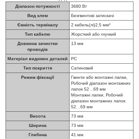
Діапазон потужності
3680 Вт
Вид клем
Безгвинтові затискачі
Ємність терміналу
2 кабель(лі)2,5 мм²
Тип кабелю
Жорсткий або гнучкий
Довжина зачистки
13 мм
проводів
Матеріал видимих деталей
PC
Тип покриття
Сатиновий
Режим фіксації
Гвинти або монтажні лапки,
Робочий діапазон монтажних
лапок 52…69 мм
Монтажні лапки, Робочий
діапазон монтажних лапок
52…69 мм
Висота
73 мм
Ширина
73 мм
Глибина
41 мм