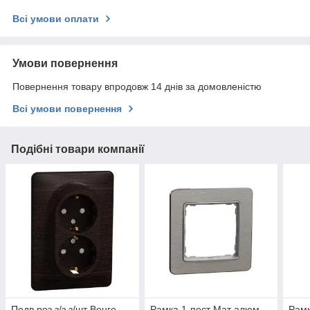
Всі умови оплати
Умови повернення
Повернення товару впродовж 14 днів за домовленістю
Всі умови повернення
Подібні товари компанії
Подв роз з/з з/шт Венге
Рамка 1-пост Мат алюм
Рамк