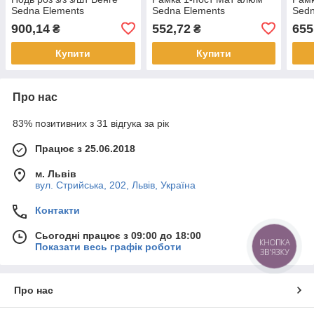
Sedna Elements
Sedna Elements
Sedn
900,14
552,72
655
₴
₴
Купити
Купити
Про нас
83% позитивних з 31 відгука за рік
Працює з 25.06.2018
м. Львів
вул. Стрийська, 202, Львів, Україна
Контакти
Сьогодні працює з 09:00 до 18:00
КНОПКА
Показати весь графік роботи
ЗВ'ЯЗКУ
Про нас