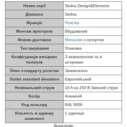
Назва серії
Sedna Design&Elements
Діапазон
Sedna
Функція
Розетка
Монтаж пристрою
Вбудований
Форма доставки
Механізм
з супортом
Тип пакування
Упаковка
Конфігурація вихідних
З заземленням та зі
полюсів
шторками
Опис стандарту розетки
Заземлення
Outlet standard deviation
Європейський
Номінальний струм
16 A на 250 В Змінний струм
Колір
Алюміній
Код кольору
RAL 9006
Кількість в одному
1 одиниця
комплекті
Додаткове