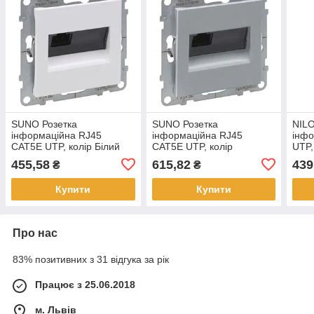
SUNO Розетка
SUNO Розетка
NILO
інформаційна RJ45
інформаційна RJ45
інфо
CAT5E UTP, колір Білий
CAT5E UTP, колір
UTP,
Алюміній
455,58
615,82
439
₴
₴
Купити
Купити
Про нас
83% позитивних з 31 відгука за рік
Працює з 25.06.2018
м. Львів