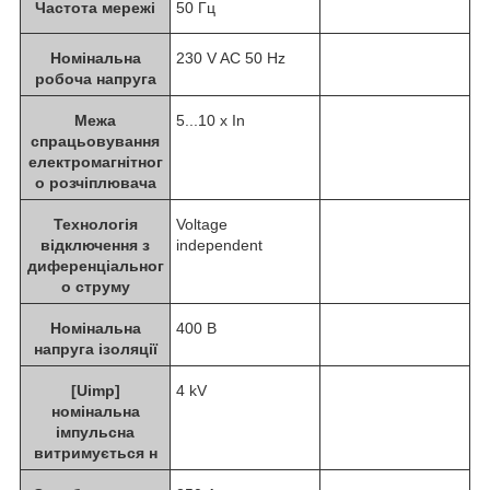
Частота мережі
50 Гц
Номінальна
230 V AC 50 Hz
робоча напруга
Межа
5...10 x In
спрацьовування
електромагнітног
о розчіплювача
Технологія
Voltage
відключення з
independent
диференціальног
о струму
Номінальна
400 В
напруга ізоляції
[Uimp]
4 kV
номінальна
імпульсна
витримується н