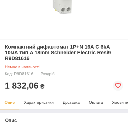
Компактний дифавтомат 1P+N 16А C 6kA
10мА тип A 18mm Schneider Electric Resi9
R9D81616
Немає в наявності
Код: R9D81616
Роздріб
1 832,06
₴
Опис
Характеристики
Доставка
Оплата
Умови п
Опис