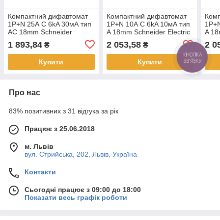
Компактний дифавтомат
Компактний дифавтомат
Ком
1P+N 25А C 6kA 30мА тип
1P+N 10А C 6kA 10мА тип
1P+N
AC 18mm Schneider
A 18mm Schneider Electric
A 18
Electric Resi9 R9D87625
Resi9 R9D81610
Res
1 893,84
2 053,58
2 0
₴
₴
КНОПКА
ЗВ'ЯЗКУ
Купити
Купити
Про нас
83% позитивних з 31 відгука за рік
Працює з 25.06.2018
м. Львів
вул. Стрийська, 202, Львів, Україна
Контакти
Сьогодні працює з 09:00 до 18:00
Показати весь графік роботи