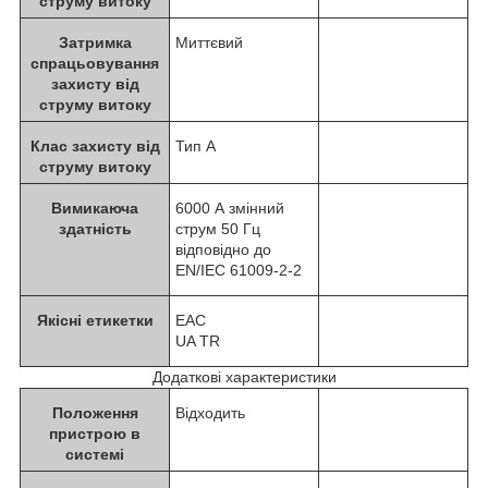
струму витоку
Затримка
Миттєвий
спрацьовування
захисту від
струму витоку
Клас захисту від
Тип А
струму витоку
Вимикаюча
6000 А змінний
здатність
струм 50 Гц
відповідно до
EN/IEC 61009-2-2
Якісні етикетки
EAC
UA TR
Додаткові характеристики
Положення
Відходить
пристрою в
системі