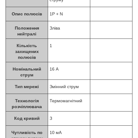
Опис полюсів
1P + N
Положення
Зліва
нейтралі
Кількість
1
захищених
полюсів
Номінальний
16 А
струм
Тип мережі
Змінний струм
Технологія
Термомагнітний
розчіплювача
Код кривий
З
Чутливість по
10 мА