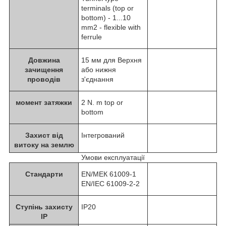
terminals (top or
bottom) - 1...10
mm2 - flexible with
ferrule
Довжина
15 мм для Верхня
зачищення
або нижня
проводів
з'єднання
момент затяжки
2 N. m top or
bottom
Захист від
Інтегрований
витоку на землю
Умови експлуатації
Стандарти
EN/МЕК 61009-1
EN/IEC 61009-2-2
Ступінь захисту
IP20
IP