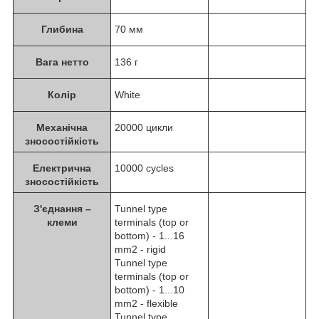
Глибина
70 мм
Вага нетто
136 г
Колір
White
Механічна
20000 цикли
зносостійкість
Електрична
10000 cycles
зносостійкість
З'єднання –
Tunnel type
клеми
terminals (top or
bottom) - 1...16
mm2 - rigid
Tunnel type
terminals (top or
bottom) - 1...10
mm2 - flexible
Tunnel type