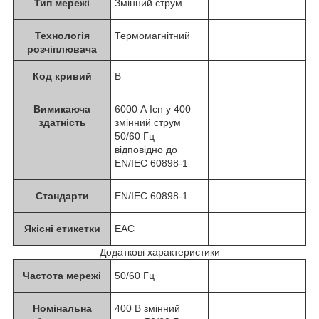
Тип мережі
Змінний струм
Технологія
Термомагнітний
розчіплювача
Код кривий
B
Вимикаюча
6000 А Icn у 400
здатність
змінний струм
50/60 Гц
відповідно до
EN/IEC 60898-1
Стандарти
EN/IEC 60898-1
Якісні етикетки
EAC
Додаткові характеристики
Частота мережі
50/60 Гц
Номінальна
400 В змінний