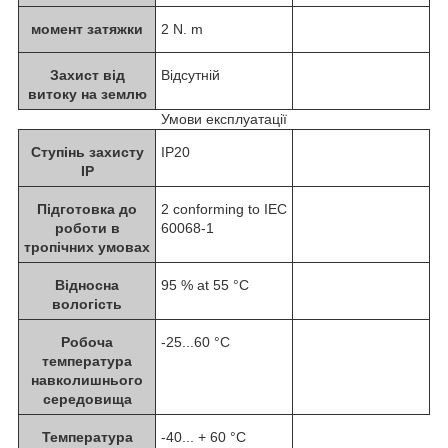
момент затяжки
2 N. m
Захист від
Відсутній
витоку на землю
Умови експлуатації
Ступінь захисту
IP20
IP
Підготовка до
2 conforming to IEC
роботи в
60068-1
тропічних умовах
Відносна
95 % at 55 °C
вологість
Робоча
-25...60 °C
температура
навколишнього
середовища
Температура
-40... + 60 °C