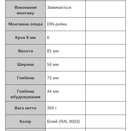
Виконання
Замикається
монтажу
Монтажна опора
DIN-рейка
Крок 9 мм
6
Висота
81 мм
Ширина
54 мм
Глибина
72 мм
Глибина
44 мм
вбудовування
Вага нетто
360 г
Колір
Білий (RAL 9003)