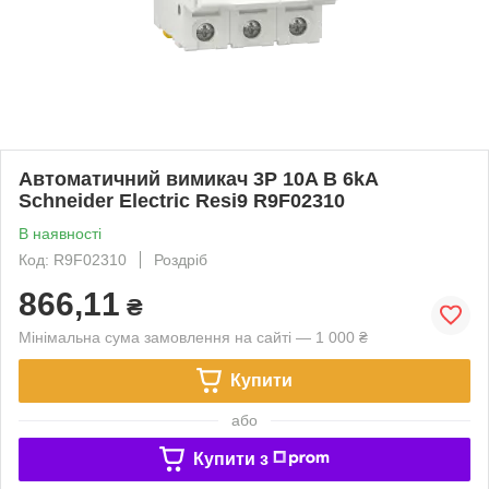
Автоматичний вимикач 3P 10A B 6kA
Schneider Electric Resi9 R9F02310
В наявності
Код: R9F02310
Роздріб
866,11
₴
Мінімальна сума замовлення на сайті — 1 000 ₴
Купити
або
Купити з