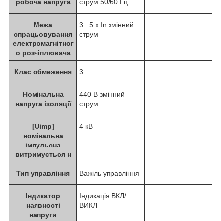
робоча напруга
струм 50/60 Гц
Межа
3...5 x In змінний
спрацьовування
струм
електромагнітног
о розчіплювача
Клас обмеження
3
Номінальна
440 В змінний
напруга ізоляції
струм
[Uimp]
4 кВ
номінальна
імпульсна
витримується н
Тип управління
Важіль управління
Індикатор
Індикація ВКЛ/
наявності
ВИКЛ
напруги