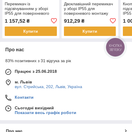
Перемикач із
Двоклавішний перемикач
Кноп
підсвічуванням у зборі
у зборі IP55 для
підс
IP55 для поверхневого
поверхневого монтажу
IP55
монтажу чорний Mureva
чорний Mureva Styl
монт
1 157,52
912,29
1 0
₴
₴
Styl Schneider Electric
Schneider Electric
Schn
MUR35022
MUR
Купити
Купити
КНОПКА
Про нас
ЗВ'ЯЗКУ
83% позитивних з 31 відгука за рік
Працює з 25.06.2018
м. Львів
вул. Стрийська, 202, Львів, Україна
Контакти
Сьогодні вихідний
Показати весь графік роботи
Про нас