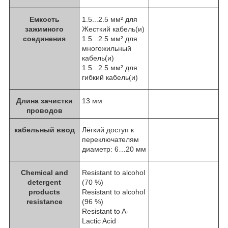
Емкость
1.5...2.5 мм² для
зажимного
Жесткий кабель(и)
соединения
1.5...2.5 мм² для
многожильный
кабель(и)
1.5...2.5 мм² для
гибкий кабель(и)
Длина зачистки
13 мм
проводов
кабельный ввод
Лёгкий доступ к
переключателям
диаметр: 6…20 мм
Chemical and
Resistant to alcohol
detergent
(70 %)
products
Resistant to alcohol
resistance
(96 %)
Resistant to A-
Lactic Acid