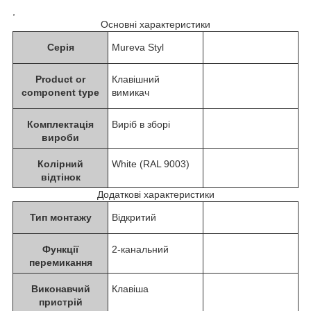
,
Основні характеристики
Серія
Mureva Styl
Product or
Клавішний
component type
вимикач
Комплектація
Виріб в зборі
вироби
Колірний
White (RAL 9003)
відтінок
Додаткові характеристики
Тип монтажу
Відкритий
Функції
2-канальний
перемикання
Виконавчий
Клавіша
пристрій