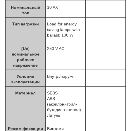
Номинальный
10 AX
ток
Тип нагрузки
Load for energy
saving lamps with
ballast: 100 W
[Ue]
250 V AC
номинальное
рабочее
напряжение
Условия
Внутр./наружн.
эксплуатации
Материал
SEBS
ABS
(акрилонитрил-
бутадиен-стирол)
Латунь
Режим фиксации
Винтами