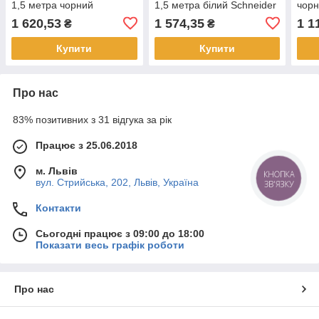
1,5 метра чорний
1,5 метра білий Schneider
чорн
Schneider Electric Unica
Electric Unica ST943U1W
Unic
1 620,53
1 574,35
1 1
₴
₴
ST943U1B
Купити
Купити
Про нас
83% позитивних з 31 відгука за рік
Працює з 25.06.2018
м. Львів
КНОПКА
вул. Стрийська, 202, Львів, Україна
ЗВ'ЯЗКУ
Контакти
Сьогодні працює з 09:00 до 18:00
Показати весь графік роботи
Про нас