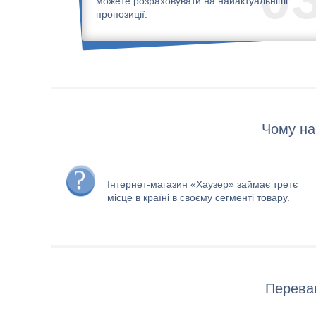
можете розраховувати на найактуальніші
пропозиції.
Чому на
Інтернет-магазин «Хаузер» займає третє
місце в країні в своєму сегменті товару.
Переваг