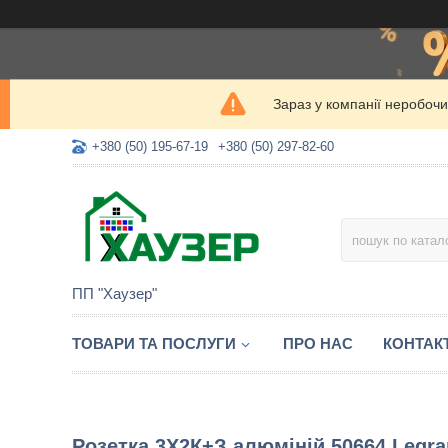
Зараз у компанії неробочи
+380 (50) 195-67-19
+380 (50) 297-82-60
ПП "Хаузер"
ТОВАРИ ТА ПОСЛУГИ
ПРО НАС
КОНТАК
Розетка 3Х2К+З алюміній 50664 Legra