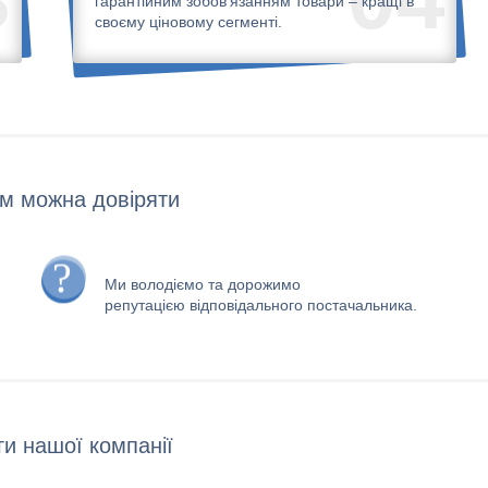
гарантійним зобов'язанням товари – кращі в
своєму ціновому сегменті.
м можна довіряти
Ми володіємо та дорожимо
репутацією відповідального постачальника.
и нашої компанії